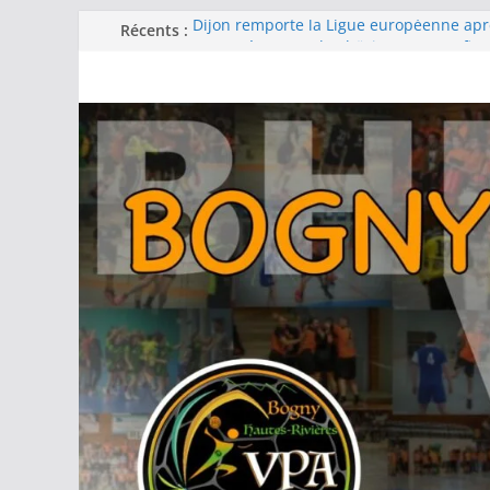
Récents :
Dijon remporte la Ligue européenne ap
remontée contre le Thüringer HC en fina
-15F : Une grosse performance collectiv
la coupe jeun’ardennes
Barcelone décroche sa 13e Ligue des c
d’une finale maîtrisée face au Füchse Be
Metz remporte la Ligue des champions 
fois après un exploit contre le tenant du
Filière féminine : les -18 championnes, l
podium, -15 et -13 quatrièmes