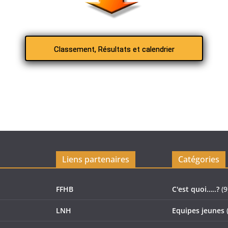
Classement, Résultats et calendrier
Liens partenaires
Catégories
FFHB
C'est quoi…..?
(9
LNH
Equipes jeunes
(