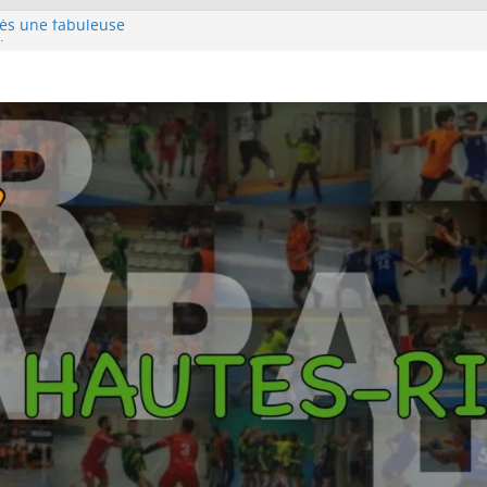
rès une fabuleuse
le
e pour s’emparer de
hampions au terme
rlin
pour la première
 titre Györ
es SF1 sur le