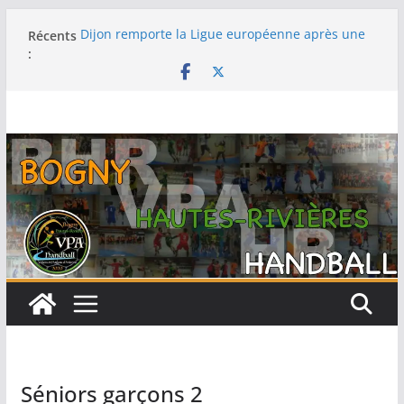
Récents
Dijon remporte la Ligue européenne après une
:
fabuleuse remontée contre le Thüringer HC en
finale
-15F : Une grosse performance collective pour
s’emparer de la coupe jeun’ardennes
Barcelone décroche sa 13e Ligue des champions
au terme d’une finale maîtrisée face au Füchse
Berlin
Metz remporte la Ligue des champions pour la
première fois après un exploit contre le tenant
du titre Györ
Filière féminine : les -18 championnes, les SF1
sur le podium, -15 et -13 quatrièmes
Séniors garçons 2