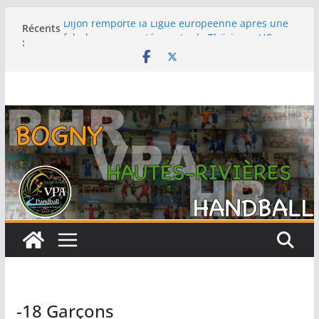
Dijon remporte la Ligue européenne après une
Récents
fabuleuse remontée contre le Thüringer HC en
:
finale
-15F : Une grosse performance collective pour
s’emparer de la coupe jeun’ardennes
Barcelone décroche sa 13e Ligue des champions
au terme d’une finale maîtrisée face au Füchse
Berlin
Metz remporte la Ligue des champions pour la
première fois après un exploit contre le tenant
du titre Györ
Filière féminine : les -18 championnes, les SF1
sur le podium, -15 et -13 quatrièmes
-18 Garçons