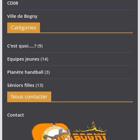
CD08
Ville de Bogny
Catégories
C'est quoi…..?
(9)
Equipes jeunes
(14)
Planète handball
(3)
Séniors filles
(13)
Nous contacter
Contact