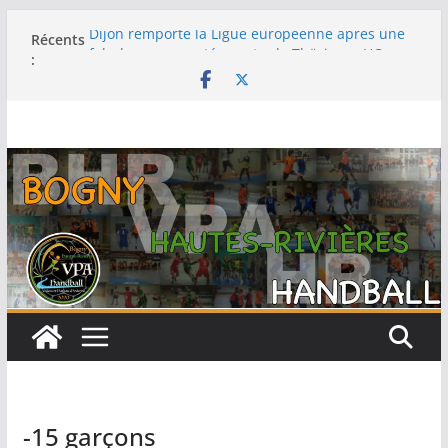
Dijon remporte la Ligue européenne après une
Récents
fabuleuse remontée contre le Thüringer HC en
:
finale
-15F : Une grosse performance collective pour
s’emparer de la coupe jeun’ardennes
Barcelone décroche sa 13e Ligue des champions
au terme d’une finale maîtrisée face au Füchse
Berlin
Metz remporte la Ligue des champions pour la
première fois après un exploit contre le tenant
du titre Györ
Filière féminine : les -18 championnes, les SF1
sur le podium, -15 et -13 quatrièmes
-15 garçons