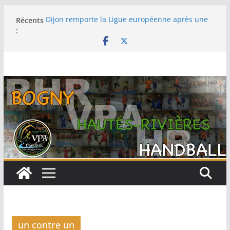
Passer
Récents
Dijon remporte la Ligue européenne après une
au
:
fabuleuse remontée contre le Thüringer HC en
contenu
finale
-15F : Une grosse performance collective pour
s’emparer de la coupe jeun’ardennes
Barcelone décroche sa 13e Ligue des champions
au terme d’une finale maîtrisée face au Füchse
Berlin
Metz remporte la Ligue des champions pour la
première fois après un exploit contre le tenant
du titre Györ
Filière féminine : les -18 championnes, les SF1
sur le podium, -15 et -13 quatrièmes
un contre un