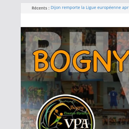
Récents :
Dijon remporte la Ligue européenne ap
remontée contre le Thüringer HC en fina
-15F : Une grosse performance collectiv
la coupe jeun’ardennes
Barcelone décroche sa 13e Ligue des c
d’une finale maîtrisée face au Füchse Be
Metz remporte la Ligue des champions 
fois après un exploit contre le tenant du
Filière féminine : les -18 championnes, l
podium, -15 et -13 quatrièmes