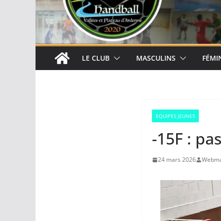
LE CLUB
MASCULINS
FÉMI
EQUIPES JEUNES
-15F : pa
24 mars 2026
Webma