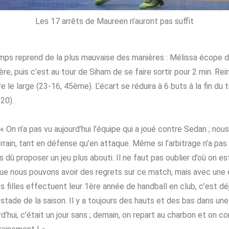
Les 17 arrêts de Maureen n’auront pas suffit
emps reprend de la plus mauvaise des manières : Mélissa écope 
ère, puis c’est au tour de Siham de se faire sortir pour 2 min. Re
e le large (23-16, 45ème). L’écart se réduira à 6 buts à la fin du
20).
« On n’a pas vu aujourd’hui l’équipe qui a joué contre Sedan ; n
errain, tant en défense qu’en attaque. Même si l’arbitrage n’a pas
s dû proposer un jeu plus abouti. Il ne faut pas oublier d’où on e
 que nous pouvons avoir des regrets sur ce match, mais avec une
s filles effectuent leur 1ère année de handball en club, c’est dé
 stade de la saison. Il y a toujours des hauts et des bas dans un
d’hui, c’était un jour sans ; demain, on repart au charbon et on co