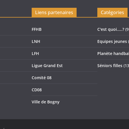
Liens partenaires
Catégories
FFHB
C'est quoi…..?
(9
LNH
Equipes jeunes
(
LFH
Planète handbal
Ligue Grand Est
Séniors filles
(13
Comité 08
CD08
Ville de Bogny