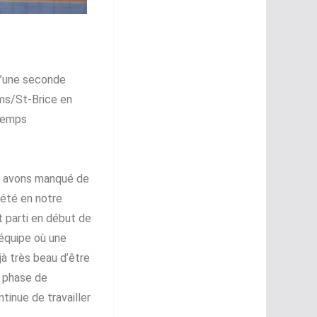
d’une seconde
ims/St-Brice en
 temps
ous avons manqué de
 été en notre
st parti en début de
 équipe où une
jà très beau d’être
e phase de
ntinue de travailler