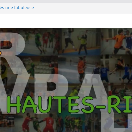
rès une fabuleuse
le
e pour s’emparer de
hampions au terme
rlin
pour la première
 titre Györ
es SF1 sur le