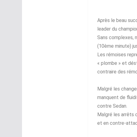
Après le beau succ
leader du champion
Sans complexes, n
(10ème minute) jus
Les rémoises repren
« plombe » et désta
contraire des rémo
Malgré les changem
manquent de fluidi
contre Sedan.
Malgré les arrêts d
et en contre-atta