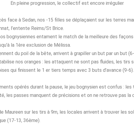
En pleine progression, le collectif est encore irrégulier
ès face à Sedan, nos -15 filles se déplaçaient sur les terres m
nat, l’entente Reims/St Brice.
os bognysiennes entament le match de la meilleure des façons
qu’à la 1ère exclusion de Mélissa.
nent du poil de la bête, arrivent à grapiller un but par un but (6
bilise nos oranges : les attaquent ne sont pas fluides, les tirs s
ises qui finissent le 1 er tiers temps avec 3 buts d’avance (9-6)
ents opérés durant la pause, le jeu bognysien est confus : les t
té, les passes manquent de précisions et on ne retrouve pas la
e Maureen sur les tirs à 9m, les locales arrivent à trouver les sol
que (17-13, 36ème).