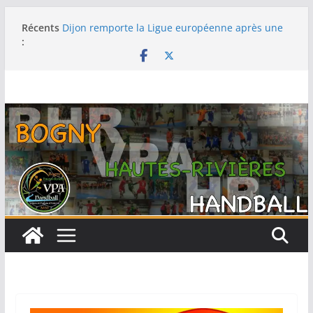
Passer
Récents
Dijon remporte la Ligue européenne après une
au
:
fabuleuse remontée contre le Thüringer HC en
contenu
finale
-15F : Une grosse performance collective pour
s’emparer de la coupe jeun’ardennes
Barcelone décroche sa 13e Ligue des champions
au terme d’une finale maîtrisée face au Füchse
Berlin
Metz remporte la Ligue des champions pour la
première fois après un exploit contre le tenant
du titre Györ
Filière féminine : les -18 championnes, les SF1
sur le podium, -15 et -13 quatrièmes