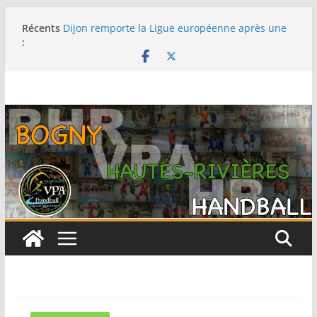
Récents
Dijon remporte la Ligue européenne après une
:
fabuleuse remontée contre le Thüringer HC en
finale
-15F : Une grosse performance collective pour
s’emparer de la coupe jeun’ardennes
Barcelone décroche sa 13e Ligue des champions
au terme d’une finale maîtrisée face au Füchse
Berlin
Metz remporte la Ligue des champions pour la
première fois après un exploit contre le tenant
du titre Györ
Filière féminine : les -18 championnes, les SF1
sur le podium, -15 et -13 quatrièmes