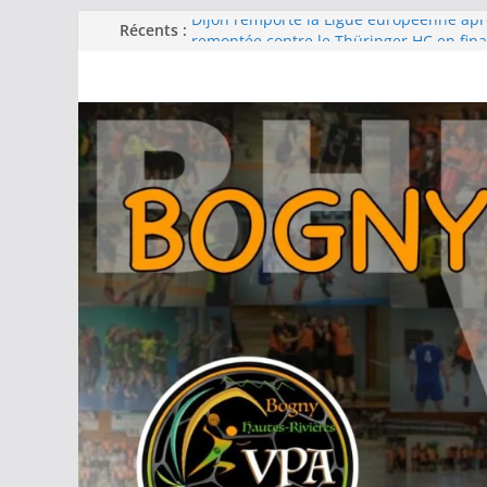
Passer
Récents :
Dijon remporte la Ligue européenne ap
remontée contre le Thüringer HC en fina
au
-15F : Une grosse performance collectiv
contenu
la coupe jeun’ardennes
Barcelone décroche sa 13e Ligue des c
d’une finale maîtrisée face au Füchse Be
Metz remporte la Ligue des champions 
fois après un exploit contre le tenant du
Filière féminine : les -18 championnes, l
podium, -15 et -13 quatrièmes