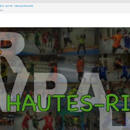
rès une fabuleuse
le
e pour s’emparer de
hampions au terme
rlin
pour la première
 titre Györ
es SF1 sur le