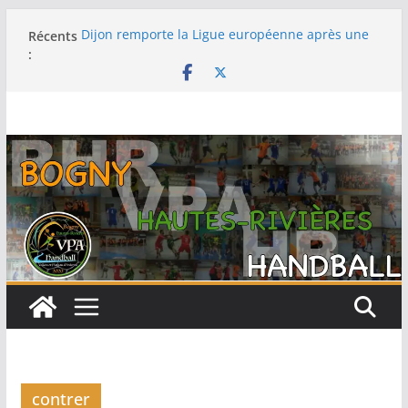
Passer
Récents
Dijon remporte la Ligue européenne après une
au
:
fabuleuse remontée contre le Thüringer HC en
contenu
finale
-15F : Une grosse performance collective pour
s’emparer de la coupe jeun’ardennes
Barcelone décroche sa 13e Ligue des champions
au terme d’une finale maîtrisée face au Füchse
Berlin
Metz remporte la Ligue des champions pour la
première fois après un exploit contre le tenant
du titre Györ
Filière féminine : les -18 championnes, les SF1
sur le podium, -15 et -13 quatrièmes
contrer