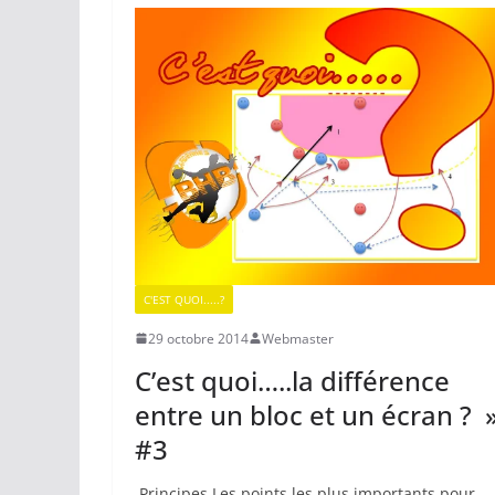
C'EST QUOI.....?
29 octobre 2014
Webmaster
C’est quoi…..la différence
entre un bloc et un écran ? 
#3
Principes Les points les plus importants pour