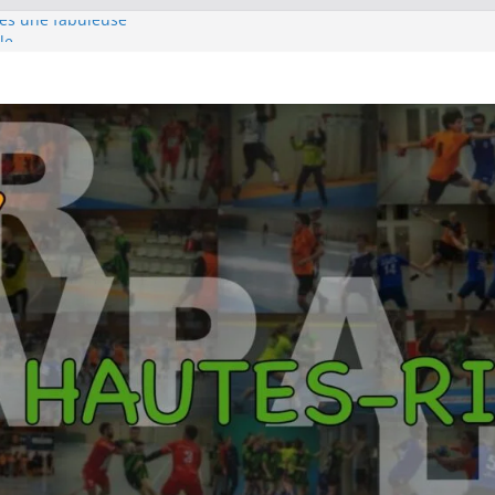
rès une fabuleuse
le
e pour s’emparer de
hampions au terme
rlin
pour la première
 titre Györ
es SF1 sur le