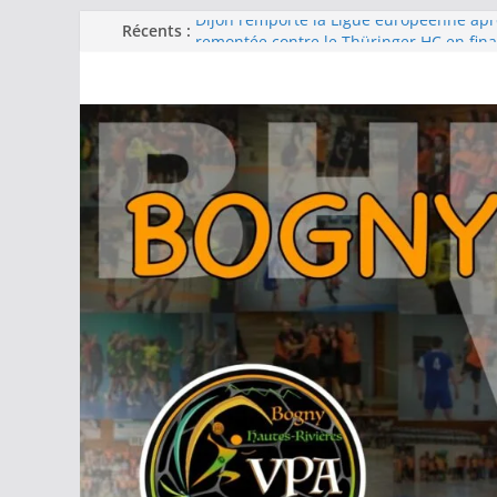
Passer
Récents :
Dijon remporte la Ligue européenne ap
remontée contre le Thüringer HC en fina
au
-15F : Une grosse performance collectiv
contenu
la coupe jeun’ardennes
Barcelone décroche sa 13e Ligue des c
d’une finale maîtrisée face au Füchse Be
Metz remporte la Ligue des champions 
fois après un exploit contre le tenant du
Filière féminine : les -18 championnes, l
podium, -15 et -13 quatrièmes