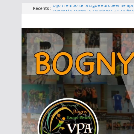
Passer
Récents :
Dijon remporte la Ligue européenne ap
remontée contre le Thüringer HC en fina
au
-15F : Une grosse performance collectiv
contenu
la coupe jeun’ardennes
Barcelone décroche sa 13e Ligue des c
d’une finale maîtrisée face au Füchse Be
Metz remporte la Ligue des champions 
fois après un exploit contre le tenant du
Filière féminine : les -18 championnes, l
podium, -15 et -13 quatrièmes