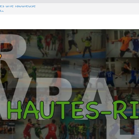
rès une fabuleuse
le
e pour s’emparer de
hampions au terme
rlin
pour la première
 titre Györ
es SF1 sur le