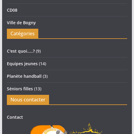
CD08
Ville de Bogny
Catégories
C'est quoi…..?
(9)
Equipes jeunes
(14)
Planète handball
(3)
Séniors filles
(13)
Nous contacter
Contact