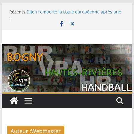
Passer
Récents
Dijon remporte la Ligue européenne après une
au
:
fabuleuse remontée contre le Thüringer HC en
contenu
finale
-15F : Une grosse performance collective pour
s’emparer de la coupe jeun’ardennes
Barcelone décroche sa 13e Ligue des champions
au terme d’une finale maîtrisée face au Füchse
Berlin
Metz remporte la Ligue des champions pour la
première fois après un exploit contre le tenant
du titre Györ
Filière féminine : les -18 championnes, les SF1
sur le podium, -15 et -13 quatrièmes
Auteur :
Webmaster