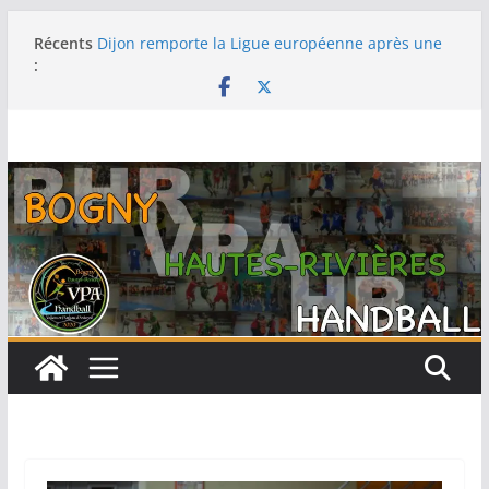
Récents
Dijon remporte la Ligue européenne après une
:
fabuleuse remontée contre le Thüringer HC en
finale
-15F : Une grosse performance collective pour
s’emparer de la coupe jeun’ardennes
Barcelone décroche sa 13e Ligue des champions
au terme d’une finale maîtrisée face au Füchse
Berlin
Metz remporte la Ligue des champions pour la
première fois après un exploit contre le tenant
du titre Györ
Filière féminine : les -18 championnes, les SF1
sur le podium, -15 et -13 quatrièmes