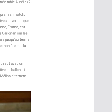
névitable Aurélie (2-
n premier match,
atives adverses que
ienne, Emma, est
e Carignan sur les
era jusqu’au terme
e manière que la
 direct avec un
ive de ballon et
 Mélina alternent