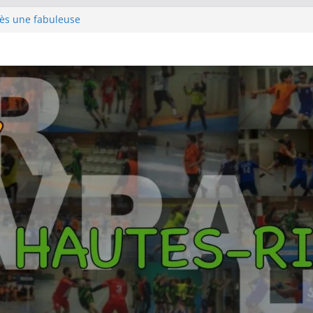
rès une fabuleuse
le
e pour s’emparer de
hampions au terme
rlin
pour la première
 titre Györ
es SF1 sur le