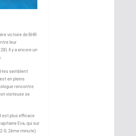
ière victoire de BHR
ntre leur
8). Il y a encore un
n.
anètes semblent
 est en pleins
mologue rencontre
ion visiteuse se
 est plus efficace
capitaine Eva, qui sur
 (2-0, 2ème minute).