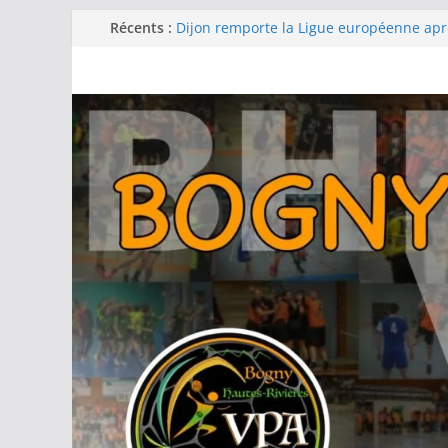
Récents :
Dijon remporte la Ligue européenne ap
remontée contre le Thüringer HC en fina
-15F : Une grosse performance collectiv
la coupe jeun’ardennes
Barcelone décroche sa 13e Ligue des c
d’une finale maîtrisée face au Füchse Be
Metz remporte la Ligue des champions 
fois après un exploit contre le tenant du
Filière féminine : les -18 championnes, l
podium, -15 et -13 quatrièmes