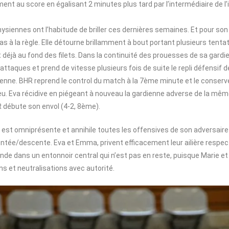
ent au score en égalisant 2 minutes plus tard par l’intermédiaire de l’i
ysiennes ont l’habitude de briller ces dernières semaines. Et pour so
s à la règle. Elle détourne brillamment à bout portant plusieurs tent
 déjà au fond des filets. Dans la continuité des prouesses de sa gard
attaques et prend de vitesse plusieurs fois de suite le repli défensif d
ienne. BHR reprend le control du match à la 7ème minute et le conserv
eu. Eva récidive en piégeant à nouveau la gardienne adverse de la mêm
R débute son envol (4-2, 8ème).
 est omniprésente et annihile toutes les offensives de son adversaire
ntée/descente. Eva et Emma, privent efficacement leur ailière respect
nde dans un entonnoir central qui n’est pas en reste, puisque Marie et
ns et neutralisations avec autorité.