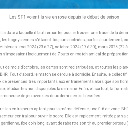
Les SF1 voient la vie en rose depuis le début de saison
t la date à laquelle il faut remonter pour retrouver une trace de la dern
, les bognysiennes s’étaient toujours inclinées, parfois lourdement, co
 bleues : mai 2024 (23 à 27), octobre 2024 (17 à 30), mars 2025 (22 à 2
es s’imposaient logiquement de 7 buts en match amical de préparatio
but de mois d’octobre, les cartes sont redistribuées, et toutes les pl
BHR. Tout d’abord, le match se déroule à domicile. Ensuite, le collectif
x de présences très importants aux entrainements alors que son ho
s aux étudiantes non disponibles la semaine. Enfin, et surtout, la format
de meneuse de jeu avec ses deux demi-centre blessées.
re, les entraineurs optent pour la même défense, une 0-6 de zone. BHR
secteur central pour ouvrir le score. Elle est rapidement imitée par sa 
a gardienne, fixe coin long, avant de rabattre son tir au premier poteau