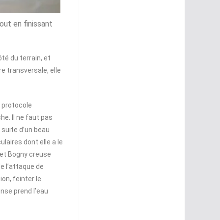
out en finissant
té du terrain, et
re transversale, elle
e protocole
he. Il ne faut pas
a suite d’un beau
laires dont elle a le
s et Bogny creuse
de l’attaque de
ion, feinter le
ense prend l’eau