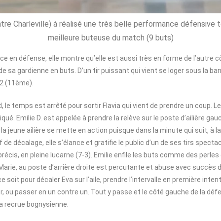
ntre Charleville) à réalisé une très belle performance défensive t
meilleure buteuse du match (9 buts)
ace en défense, elle montre qu’elle est aussi très en forme de l’autre cô
de sa gardienne en buts. D’un tir puissant qui vient se loger sous la bar
-2 (11ème).
, le temps est arrêté pour sortir Flavia qui vient de prendre un coup. L
é. Emilie D. est appelée à prendre la relève sur le poste d’ailière gauc
a jeune ailière se mette en action puisque dans la minute qui suit, à l
e décalage, elle s’élance et gratifie le public d’un de ses tirs spectacu
précis, en pleine lucarne (7-3). Emilie enfile les buts comme des perle
t. Marie, au poste d’arrière droite est percutante et abuse avec succès 
 ce soit pour décaler Eva sur l’aile, prendre l’intervalle en première intent
rer, ou passer en un contre un. Tout y passe et le côté gauche de la déf
la recrue bognysienne.